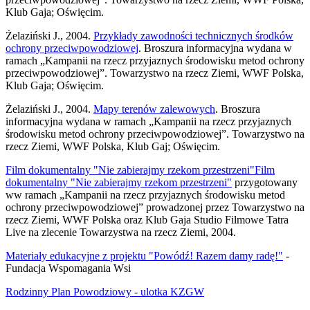
Klub Gaja; Oświęcim.
Żelaziński J., 2004.
Przykłady zawodności technicznych środków
ochrony przeciwpowodziowej
. Broszura informacyjna wydana w
ramach „Kampanii na rzecz przyjaznych środowisku metod ochrony
przeciwpowodziowej”. Towarzystwo na rzecz Ziemi, WWF Polska,
Klub Gaja; Oświęcim.
Żelaziński J., 2004.
Mapy terenów zalewowych
. Broszura
informacyjna wydana w ramach „Kampanii na rzecz przyjaznych
środowisku metod ochrony przeciwpowodziowej”. Towarzystwo na
rzecz Ziemi, WWF Polska, Klub Gaj; Oświęcim.
Film dokumentalny "Nie zabierajmy rzekom przestrzeni"Film
dokumentalny "Nie zabierajmy rzekom przestrzeni"
przygotowany
ww ramach „Kampanii na rzecz przyjaznych środowisku metod
ochrony przeciwpowodziowej” prowadzonej przez Towarzystwo na
rzecz Ziemi, WWF Polska oraz Klub Gaja Studio Filmowe Tatra
Live na zlecenie Towarzystwa na rzecz Ziemi, 2004.
Materiały edukacyjne z projektu "Powódź! Razem damy radę!"
-
Fundacja Wspomagania Wsi
Rodzinny Plan Powodziowy - ulotka KZGW