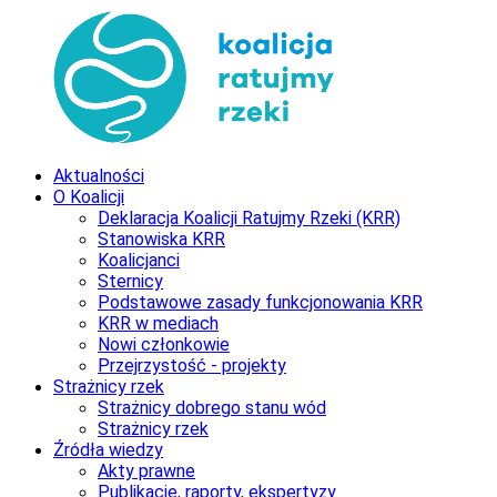
Aktualności
O Koalicji
Deklaracja Koalicji Ratujmy Rzeki (KRR)
Stanowiska KRR
Koalicjanci
Sternicy
Podstawowe zasady funkcjonowania KRR
KRR w mediach
Nowi członkowie
Przejrzystość - projekty
Strażnicy rzek
Strażnicy dobrego stanu wód
Strażnicy rzek
Źródła wiedzy
Akty prawne
Publikacje, raporty, ekspertyzy