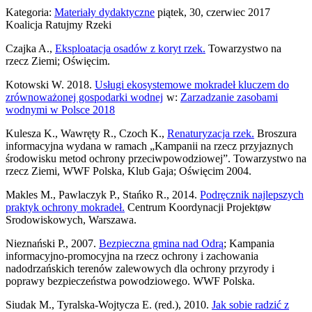
Kategoria:
Materiały dydaktyczne
piątek, 30, czerwiec 2017
Koalicja Ratujmy Rzeki
Czajka A.,
Eksploatacja osadów z koryt rzek.
Towarzystwo na
rzecz Ziemi; Oświęcim.
Kotowski W. 2018.
Usługi ekosystemowe mokradeł kluczem do
zrównoważonej gospodarki wodnej
w:
Zarzadzanie zasobami
wodnymi w Polsce 2018
Kulesza K., Wawręty R., Czoch K.,
Renaturyzacja rzek.
Broszura
informacyjna wydana w ramach „Kampanii na rzecz przyjaznych
środowisku metod ochrony przeciwpowodziowej”. Towarzystwo na
rzecz Ziemi, WWF Polska, Klub Gaja; Oświęcim 2004.
Makles M., Pawlaczyk P., Stańko R., 2014.
Podręcznik najlepszych
praktyk ochrony mokradeł.
Centrum Koordynacji Projektøw
Srodowiskowych, Warszawa.
Nieznański P., 2007.
Bezpieczna gmina nad Odrą
; Kampania
informacyjno-promocyjna na rzecz ochrony i zachowania
nadodrzańskich terenów zalewowych dla ochrony przyrody i
poprawy bezpieczeństwa powodziowego. WWF Polska.
Siudak M., Tyralska-Wojtycza E. (red.), 2010.
Jak sobie radzić z