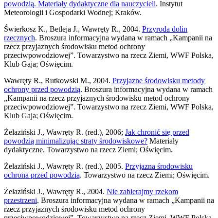
powodzią. Materiały dydaktyczne dla nauczycieli
. Instytut
Meteorologii i Gospodarki Wodnej; Kraków.
Świerkosz K., Betleja J., Wawręty R., 2004.
Przyroda dolin
rzecznych
. Broszura informacyjna wydana w ramach „Kampanii na
rzecz przyjaznych środowisku metod ochrony
przeciwpowodziowej”. Towarzystwo na rzecz Ziemi, WWF Polska,
Klub Gaja; Oświęcim.
Wawręty R., Rutkowski M., 2004.
Przyjazne środowisku metody
ochrony przed powodzią
. Broszura informacyjna wydana w ramach
„Kampanii na rzecz przyjaznych środowisku metod ochrony
przeciwpowodziowej”. Towarzystwo na rzecz Ziemi, WWF Polska,
Klub Gaja; Oświęcim.
Żelaziński J., Wawręty R. (red.), 2006;
Jak chronić się przed
powodzią minimalizując straty środowiskowe?
Materiały
dydaktyczne. Towarzystwo na rzecz Ziemi; Oświęcim.
Żelaziński J., Wawręty R. (red.), 2005.
Przyjazna środowisku
ochrona przed powodzią
. Towarzystwo na rzecz Ziemi; Oświęcim.
Żelaziński J., Wawręty R., 2004.
Nie zabierajmy rzekom
przestrzeni
. Broszura informacyjna wydana w ramach „Kampanii na
rzecz przyjaznych środowisku metod ochrony
przeciwpowodziowej”. Towarzystwo na rzecz Ziemi, WWF Polska,