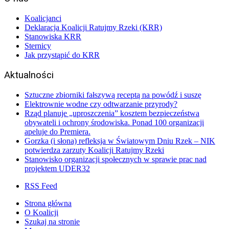
Koalicjanci
Deklaracja Koalicji Ratujmy Rzeki (KRR)
Stanowiska KRR
Sternicy
Jak przystąpić do KRR
Aktualności
Sztuczne zbiorniki fałszywą receptą na powódź i suszę
Elektrownie wodne czy odtwarzanie przyrody?
Rząd planuje „uproszczenia” kosztem bezpieczeństwa
obywateli i ochrony środowiska. Ponad 100 organizacji
apeluje do Premiera.
Gorzka (i słona) refleksja w Światowym Dniu Rzek – NIK
potwierdza zarzuty Koalicji Ratujmy Rzeki
Stanowisko organizacji społecznych w sprawie prac nad
projektem UDER32
RSS Feed
Strona główna
O Koalicji
Szukaj na stronie