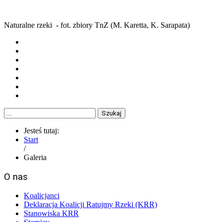
Naturalne rzeki - fot. zbiory TnZ (M. Karetta, K. Sarapata)
Szukaj
Jesteś tutaj:
Start
/
Galeria
O nas
Koalicjanci
Deklaracja Koalicji Ratujmy Rzeki (KRR)
Stanowiska KRR