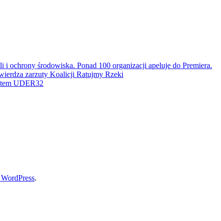
 i ochrony środowiska. Ponad 100 organizacji apeluje do Premiera.
ierdza zarzuty Koalicji Ratujmy Rzeki
jektem UDER32
, WordPress
.