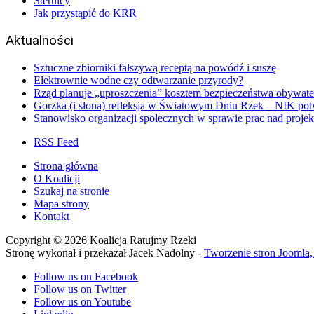
Sternicy
Jak przystąpić do KRR
Aktualności
Sztuczne zbiorniki fałszywą receptą na powódź i suszę
Elektrownie wodne czy odtwarzanie przyrody?
Rząd planuje „uproszczenia” kosztem bezpieczeństwa obywateli
Gorzka (i słona) refleksja w Światowym Dniu Rzek – NIK potw
Stanowisko organizacji społecznych w sprawie prac nad pro
RSS Feed
Strona główna
O Koalicji
Szukaj na stronie
Mapa strony
Kontakt
Copyright © 2026 Koalicja Ratujmy Rzeki
Stronę wykonał i przekazał Jacek Nadolny -
Tworzenie stron Joomla
Follow us on Facebook
Follow us on Twitter
Follow us on Youtube