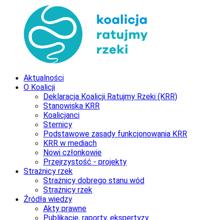
Aktualności
O Koalicji
Deklaracja Koalicji Ratujmy Rzeki (KRR)
Stanowiska KRR
Koalicjanci
Sternicy
Podstawowe zasady funkcjonowania KRR
KRR w mediach
Nowi członkowie
Przejrzystość - projekty
Strażnicy rzek
Strażnicy dobrego stanu wód
Strażnicy rzek
Źródła wiedzy
Akty prawne
Publikacje, raporty, ekspertyzy