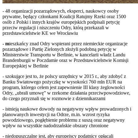
- 48 organizacji pozarządowych, eksperci, naukowcy osoby
prywatne, będący członkami Koalicji Ratujmy Rzeki oraz 1500
osób z Polski i innych krajów europejskich podpisali petycję
przeciw regulacji i niszczeniu Odry, którą przekazali w
przedstawicielstwie KE we Wrocławiu
-
m
ieszkańcy znad Odry wspierani przez niemieckie organizacje
pozarządowe i Partię Zielonych złożyli podobną petycję w
Ministerstwie Transportu w Berlinie, w kancelarii władz Landu
Brandenburgii w Poczdamie oraz w Przedstawicielstwie Komisji
Europejskiej w Berlinie
- szokujące jest to, że polscy urzędnicy w 2015 r., aby zdobyć z
Banku Światowego pożyczkę w wysokości 760 mln EUR na
program, którego celem jest zapewnienie III klasy żeglowności
Odry, „ubrali umowę” w rzekome działania przeciwpowodziowe,
do czego przyznali się w rozmowie z dziennikarzami
- istnieją naukowe dowody na negatywny wpływ prowadzonych i
planowanych inwestycji na Odrze, m.in. wzrost ryzyka
powodziowego, pogłębienie problemu z suszą oraz negatywny
wpływ na wszystkie nadodrzańskie obszary chronione
- niedopuszczalne jest, aby europejscy podatnicy opłacali