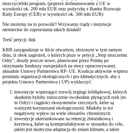
niszczycielski program, (poprzez dofinansowanie z UE w
wysokości ok. 200 mln EUR oraz pożyczkę z Banku Rozwoju
Rady Europy (CEB) w wysokości ok. 300 mln EUR)
Nie możemy na to pozwolić! Wzywamy rządy i instytucje
niemieckie do zaprzestania takich działań!
Treść petycji: link
KRR zasygnalizuje w liście otwartym, złożonym w tym samym
dniu, iż obok zagrożeń, o których pisze w petycji „Stop niszczeniu
Odry”, doszły jeszcze nowe, planowane przez Polskę po
otrzymaniu funduszy europejskich na mocy opracowywanej
aktualnie Umowy Partnerstwa RP- UE. Koalicja aktywnie wspiera
postulaty organizacji ekologicznych i pro klimatycznych, aby z
projektu Umowy Partnerstwa ( UP) wykluczyć:
inwestycje wspierające rozwój żeglugi śródlądowej, których
skutkiem byłoby zniszczenie swobodnie płynących rzek (m.
in Odry) i ciągłości ekosystemów rzecznych, które są
ważnymi korytarzami ekologicznymi. Miałoby to też
negatywny wpływ na wiele obszarów chronionych.
inwestycje ukierunkowane na retencję zbiornikową i
korytową, które są kontrproduktywne w stosunku do celu,
jakim jest skuteczna adaptacja do zmian klimatu, a także