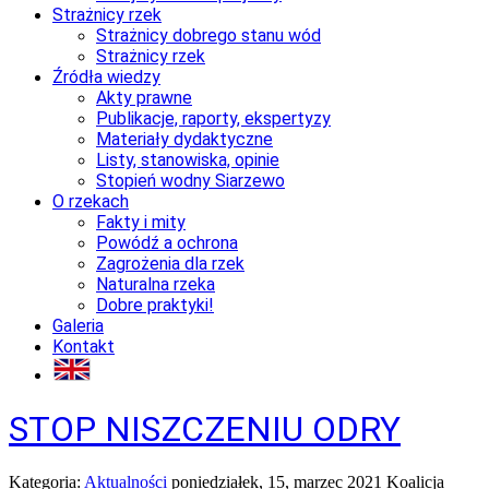
Strażnicy rzek
Strażnicy dobrego stanu wód
Strażnicy rzek
Źródła wiedzy
Akty prawne
Publikacje, raporty, ekspertyzy
Materiały dydaktyczne
Listy, stanowiska, opinie
Stopień wodny Siarzewo
O rzekach
Fakty i mity
Powódź a ochrona
Zagrożenia dla rzek
Naturalna rzeka
Dobre praktyki!
Galeria
Kontakt
STOP NISZCZENIU ODRY
Kategoria:
Aktualności
poniedziałek, 15, marzec 2021
Koalicja