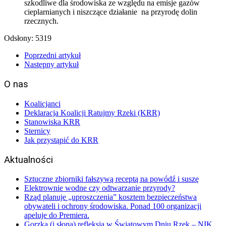
szkodliwe dla środowiska ze względu na emisje gazów
cieplarnianych i niszczące działanie na przyrodę dolin
rzecznych.
Odsłony: 5319
Poprzedni artykuł
Następny artykuł
O nas
Koalicjanci
Deklaracja Koalicji Ratujmy Rzeki (KRR)
Stanowiska KRR
Sternicy
Jak przystąpić do KRR
Aktualności
Sztuczne zbiorniki fałszywą receptą na powódź i suszę
Elektrownie wodne czy odtwarzanie przyrody?
Rząd planuje „uproszczenia” kosztem bezpieczeństwa
obywateli i ochrony środowiska. Ponad 100 organizacji
apeluje do Premiera.
Gorzka (i słona) refleksja w Światowym Dniu Rzek – NIK