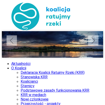
Aktualności
O Koalicji
Deklaracja Koalicji Ratujmy Rzeki (KRR)
Stanowiska KRR
Koalicjanci
Sternicy
Podstawowe zasady funkcjonowania KRR
KRR w mediach
Nowi członkowie
Przejrzystość - projekty