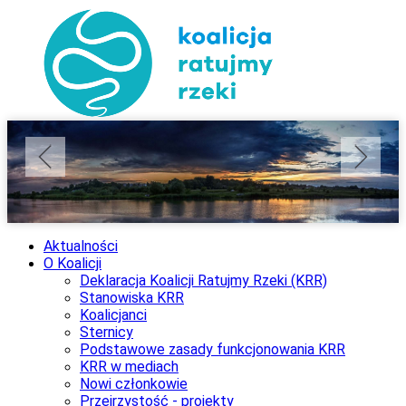
Aktualności
O Koalicji
Deklaracja Koalicji Ratujmy Rzeki (KRR)
Stanowiska KRR
Koalicjanci
Sternicy
Podstawowe zasady funkcjonowania KRR
KRR w mediach
Nowi członkowie
Przejrzystość - projekty