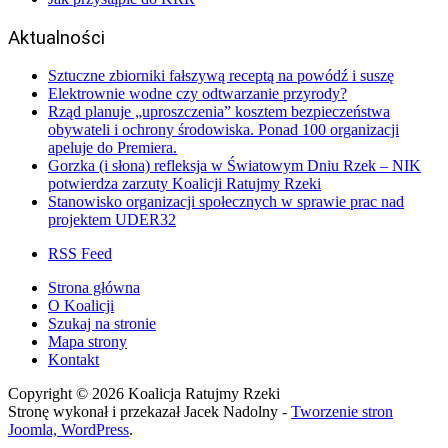
Aktualności
Sztuczne zbiorniki fałszywą receptą na powódź i suszę
Elektrownie wodne czy odtwarzanie przyrody?
Rząd planuje „uproszczenia” kosztem bezpieczeństwa
obywateli i ochrony środowiska. Ponad 100 organizacji
apeluje do Premiera.
Gorzka (i słona) refleksja w Światowym Dniu Rzek – NIK
potwierdza zarzuty Koalicji Ratujmy Rzeki
Stanowisko organizacji społecznych w sprawie prac nad
projektem UDER32
RSS Feed
Strona główna
O Koalicji
Szukaj na stronie
Mapa strony
Kontakt
Copyright © 2026 Koalicja Ratujmy Rzeki
Stronę wykonał i przekazał Jacek Nadolny -
Tworzenie stron
Joomla, WordPress
.