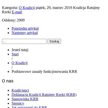
Kategoria:
O Koalicji
piątek, 29, marzec 2019
Koalicja Ratujmy
Rzeki
E-mail
Odsłony: 2909
Poprzedni artykuł
Następny artykuł
Szukaj
Jesteś tutaj:
Start
/
O Koalicji
/
Podstawowe zasady funkcjonowania KRR
O nas
Koalicjanci
Deklaracja Koalicji Ratujmy Rzeki (KRR)
Stanowiska KRR
Sternicy
Jak przystąpić do KRR